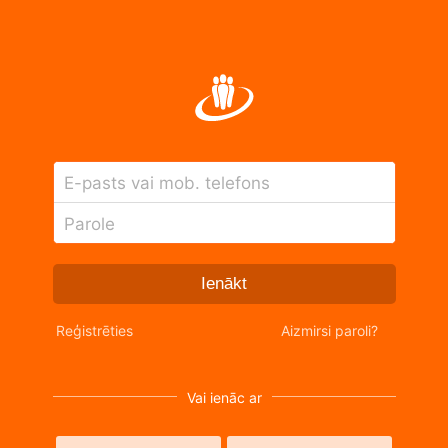
E-pasts vai mob. telefons
Parole
Ienākt
Reģistrēties
Aizmirsi paroli?
Vai ienāc ar