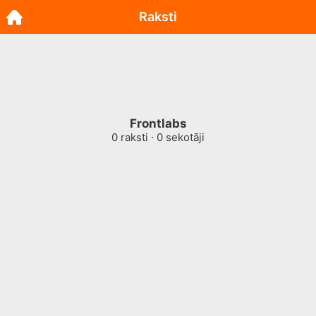
Raksti
Frontlabs
0
raksti ·
0
sekotāji