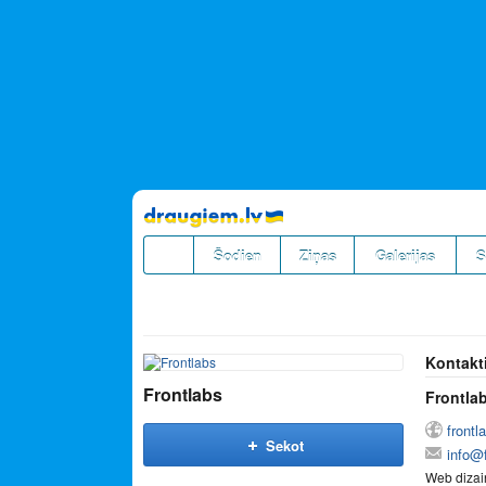
Pāriet
uz
saturu
Šodien
Ziņas
Galerijas
S
Kontakt
Frontlabs
Frontla
frontl
Sekot
info@f
Web dizai