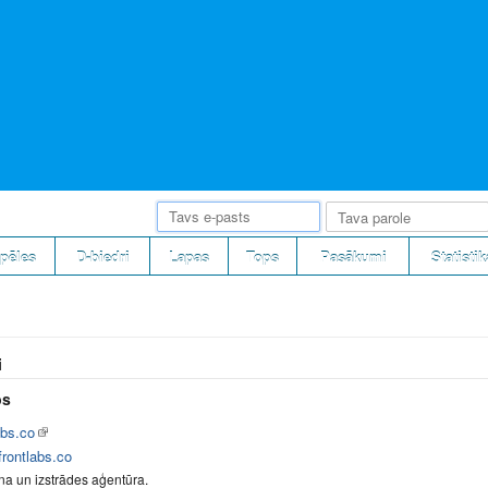
pēles
D-biedri
Lapas
Tops
Pasākumi
Statistik
i
bs
abs.co
rontlabs.co
na un izstrādes aģentūra.