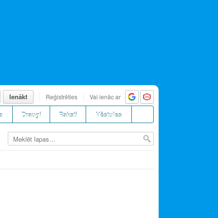
Ienākt
Reģistrēties
Vai ienāc ar
a
Draugi
Raksti
Vēstules