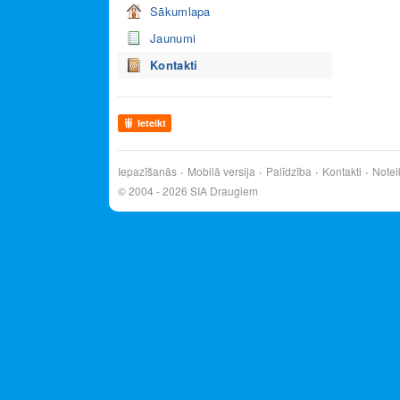
Sākumlapa
Jaunumi
Kontakti
Ieteikt
Iepazīšanās
Mobilā versija
Palīdzība
Kontakti
Notei
© 2004 - 2026 SIA Draugiem