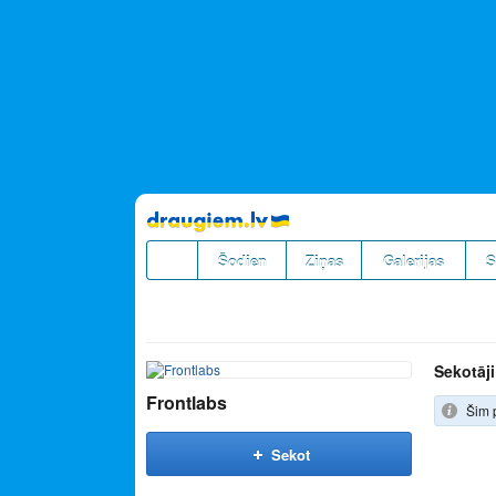
Pāriet
uz
saturu
Šodien
Ziņas
Galerijas
S
Sekotāji
Frontlabs
Šim 
Sekot