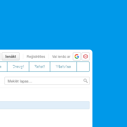
Ienākt
Reģistrēties
Vai ienāc ar
a
Draugi
Raksti
Vēstules