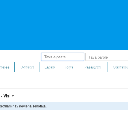
pēles
D-biedri
Lapas
Tops
Pasākumi
Statistik
 -
Visi
profilam nav neviena sekotāja.