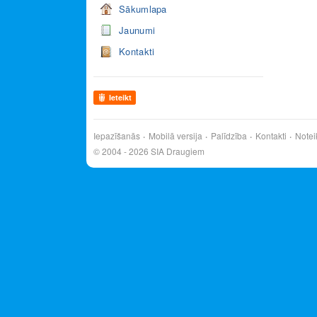
Sākumlapa
Jaunumi
Kontakti
Ieteikt
Iepazīšanās
Mobilā versija
Palīdzība
Kontakti
Notei
© 2004 - 2026 SIA Draugiem