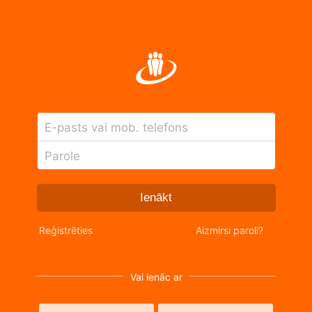
E-pasts vai mob. telefons
Parole
Ienākt
Reģistrēties
Aizmirsi paroli?
Vai ienāc ar