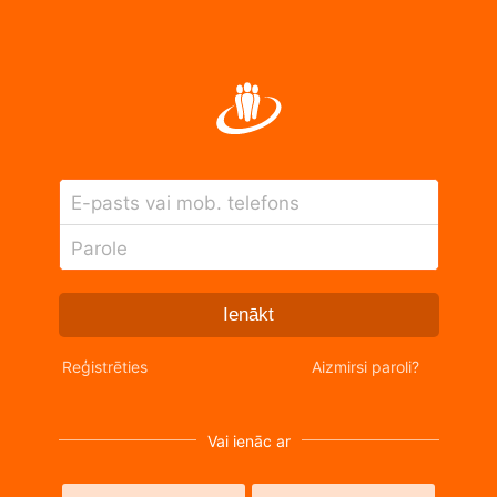
E-pasts vai mob. telefons
Parole
Ienākt
Reģistrēties
Aizmirsi paroli?
Vai ienāc ar