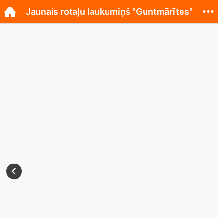
Jaunais rotaļu laukumiņš "Guntmārītes"