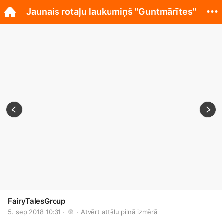
Jaunais rotaļu laukumiņš "Guntmārītes"
FairyTalesGroup
5. sep 2018 10:31 · 
 · 
Atvērt attēlu pilnā izmērā