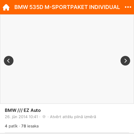
BMW 535D M-SPORTPAKET INDIVIDUAL
BMW /// EZ Auto
26. jūn 2014 10:41 · 
 · 
Atvērt attēlu pilnā izmērā
4
patīk
·
78
iesaka