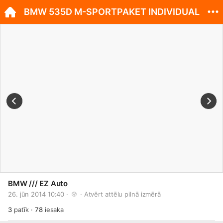
BMW 535D M-SPORTPAKET INDIVIDUAL
BMW /// EZ Auto
26. jūn 2014 10:40 · 
 · 
Atvērt attēlu pilnā izmērā
3
patīk
·
78
iesaka