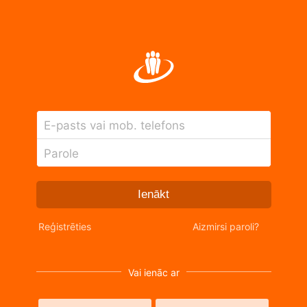
E-pasts vai mob. telefons
Parole
Ienākt
Reģistrēties
Aizmirsi paroli?
Vai ienāc ar