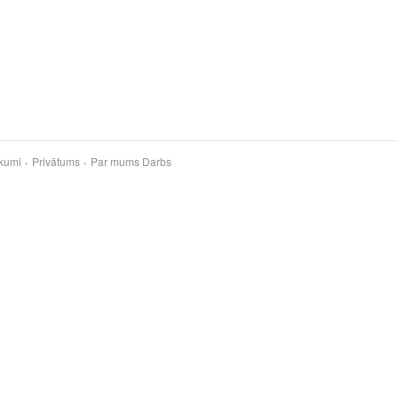
kumi
Privātums
Par mums
Darbs