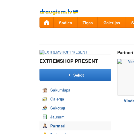
Pāriet
uz
saturu
Šodien
Ziņas
Galerijas
S
Partneri
EXTREMSHOP PRESENT
Sekot
Sākumlapa
Galerija
Vinds
Sekotāji
Jaunumi
Partneri