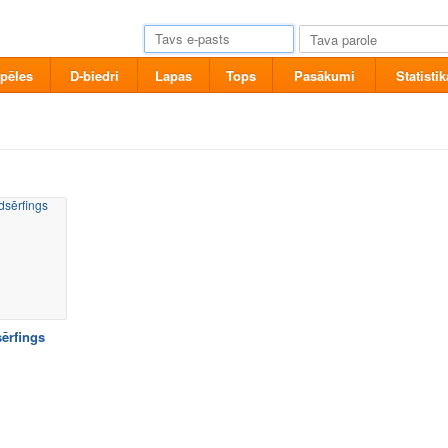
pēles
D-biedri
Lapas
Tops
Pasākumi
Statistik
ērfings