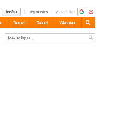
Ienākt
Reģistrēties
Vai ienāc ar
a
Draugi
Raksti
Vēstules