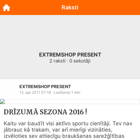
Raksti
EXTREMSHOP PRESENT
2
raksti ·
0
sekotāji
EXTREMSHOP PRESENT
12. apr 2011 07:18
· Lasīšanai
1
min
DRĪZUMĀ SEZONA 2016 !
Kaitu var baudīt visi aktīvo sportu cienītāji. Tev nav 
jābrauc kā trakam, var arī mierīgi vizināties, 
izvēloties sev attiecīgu braukšanas sarežģītības 