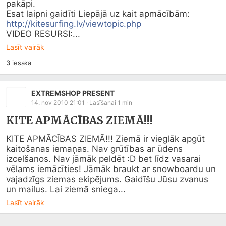
pakāpi.

http://kitesurfing.lv/viewtopic.php
VIDEO RESURSI:...
Lasīt vairāk
3
iesaka
EXTREMSHOP PRESENT
14. nov 2010 21:01
· Lasīšanai
1
min
KITE APMĀCĪBAS ZIEMĀ!!!
KITE APMĀCĪBAS ZIEMĀ!!! Ziemā ir vieglāk apgūt 
kaitošanas iemaņas. Nav grūtības ar ūdens 
izcelšanos. Nav jāmāk peldēt :D bet līdz vasarai 
vēlams iemācīties! Jāmāk braukt ar snowboardu un 
vajadzīgs ziemas ekipējums. Gaidīšu Jūsu zvanus 
un mailus. Lai ziemā sniega...
Lasīt vairāk