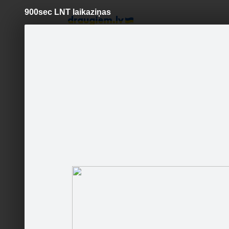
900sec LNT laikaziņas
Pāriet
uz
saturu
Šodien
Ziņas
Galerijas
S
EXTREMSHOP PRESENT
Sekot
900sec L
Sākumlapa
Galerija
Sekotāji
Jaunumi
Partneri
Darbinieki
Runā
900sec L