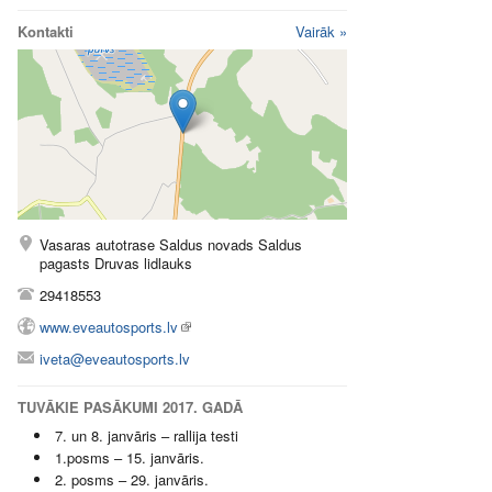
Kontakti
Vairāk »
Vasaras autotrase Saldus novads Saldus
pagasts Druvas lidlauks
29418553
www.eveautosports.lv
iveta@eveautosports.lv
TUVĀKIE PASĀKUMI 2017. GADĀ
7. un 8. janvāris – rallija testi
1.posms – 15. janvāris.
2. posms – 29. janvāris.