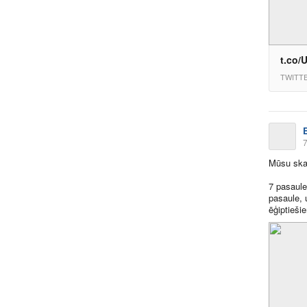
t.co
TWITT
7
Mūsu skai
7 pasaule
pasaule, 
ēģiptiešie