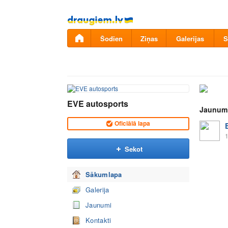
Pāriet
uz
saturu
Šodien
Ziņas
Galerijas
S
EVE autosports
Jaunum
Oficiālā lapa
1
Sekot
Sākumlapa
Galerija
Jaunumi
Kontakti