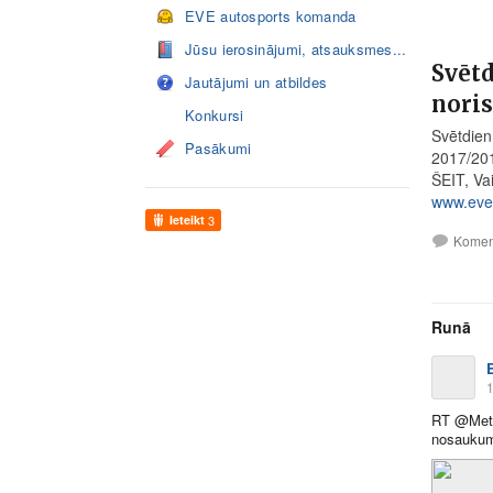
EVE autosports komanda
Jūsu ierosinājumi, atsauksmes...
Svētd
Jautājumi un atbildes
noris
Konkursi
Svētdien
Pasākumi
2017/201
ŠEIT, Va
www.evea
Ieteikt
3
Komen
Runā
1
RT @Meteo
nosaukums