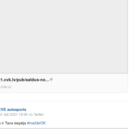
1.cvk.lv/pub/saldus-no...
.CVK.LV
EVE autosports
0. feb 2021 19:36
no Twitter
tā ir Tava iespēja
#mežāirOK