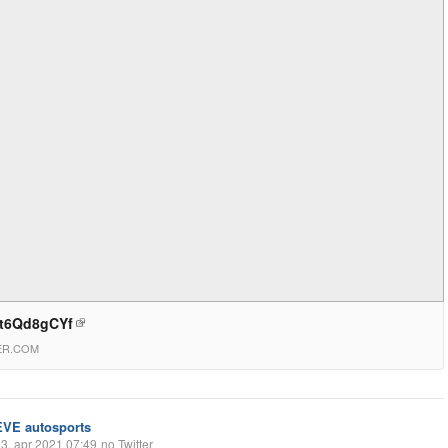
yt6Qd8gCYf
ER.COM
EVE autosports
3. apr 2021 07:49
no Twitter