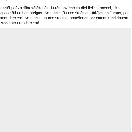
artēt pašvaldību vēlēšanās, kurās apvienojas divi lieliski novadi, tika
apdomāti un bez steigas. No manis jūs nedzirdēsiet kārtējos solījumus, par
iem darbiem. No manis jūs nedzirdēsiet smiešanos par citiem kandidātiem.
 sadarbību un darbiem!