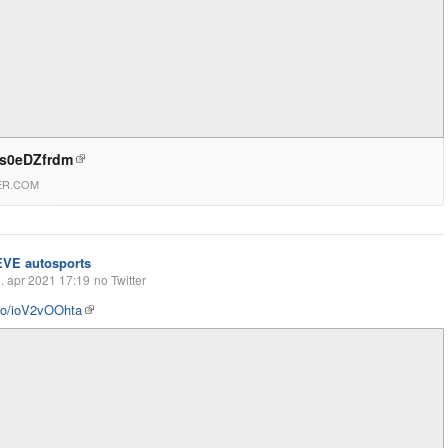
cs0eDZfrdm
ER.COM
EVE autosports
. apr 2021 17:19
no Twitter
.co/ioV2vOOhta