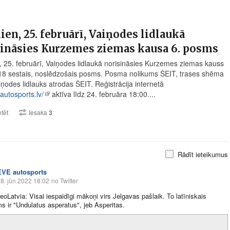
ien, 25. februārī, Vaiņodes lidlaukā
ināsies Kurzemes ziemas kausa 6. posms
, 25. februārī, Vaiņodes lidlaukā norisināsies Kurzemes ziemas kauss
8 sestais, noslēdzošais posms. Posma nolikums ŠEIT, trases shēma
iņodes lidlauks atrodas ŠEIT. Reģistrācija internetā
utosports.lv/
aktīva līdz 24. februāra 18:00....
tēt
Iesaka
3
Rādīt ieteikumus
EVE autosports
8. jūn 2022 18:02
no Twitter
Latvia: Visai iespaidīgi mākoņi virs Jelgavas pašlaik. To latīniskais
 ir "Undulatus asperatus", jeb Asperitas.