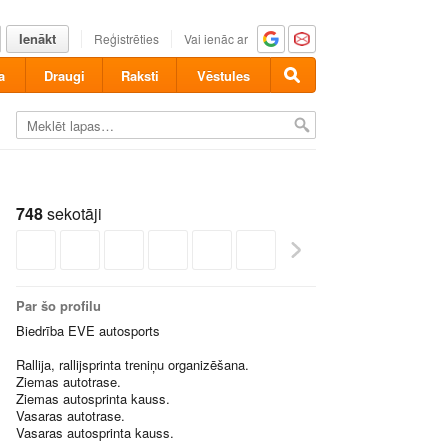
Ienākt
Reģistrēties
Vai ienāc ar
a
Draugi
Raksti
Vēstules
748
sekotāji
Par šo profilu
Biedrība EVE autosports
Rallija, rallijsprinta treniņu organizēšana.
Ziemas autotrase.
Ziemas autosprinta kauss.
Vasaras autotrase.
Vasaras autosprinta kauss.