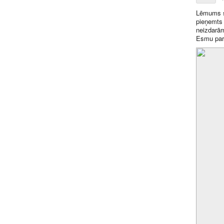
Lēmums st
pieņemts 
neizdarām
Esmu par