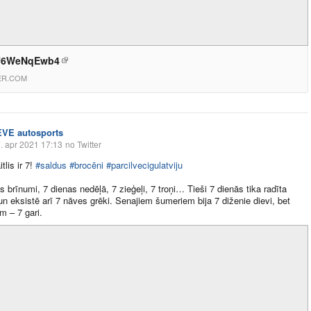
/U6WeNqEwb4
ER.COM
EVE autosports
. apr 2021 17:13
no Twitter
tlis ir 7!
#saldus
#brocēni
#parcilvecigulatviju
s brīnumi, 7 dienas nedēļā, 7 zieģeļi, 7 troņi… Tieši 7 dienās tika radīta
un eksistē arī 7 nāves grēki. Senajiem šumeriem bija 7 diženie dievi, bet
m – 7 gari.