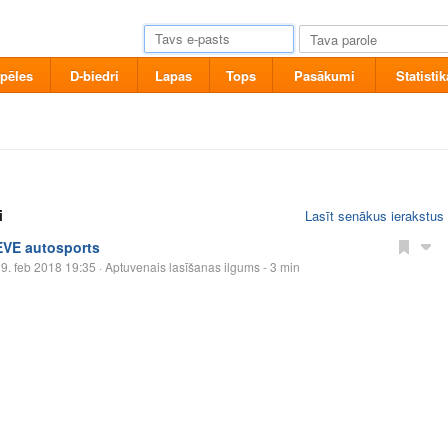
pēles
D-biedri
Lapas
Tops
Pasākumi
Statistik
i
Lasīt senākus ierakstus
EVE autosports
9. feb 2018 19:35
· Aptuvenais lasīšanas ilgums - 3 min