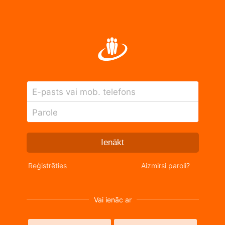
E-pasts vai mob. telefons
Parole
Ienākt
Reģistrēties
Aizmirsi paroli?
Vai ienāc ar