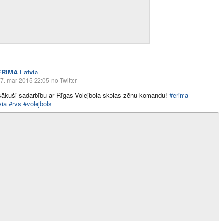
ERIMA Latvia
7. mar 2015 22:05
no Twitter
ākuši sadarbību ar Rīgas Volejbola skolas zēnu komandu!
#erima
via
#rvs
#volejbols