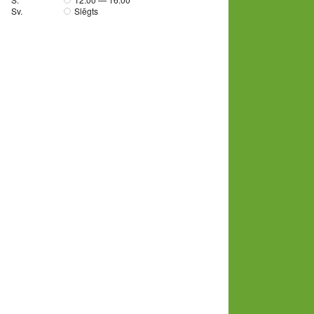
Sv.
Slēgts