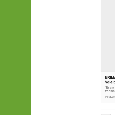
ERIMA
Volej
“Esam 
#erimal
INSTA