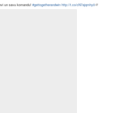
evi un savu komandu!
#gettogetherandwin
http://t.co/cN7ajqmhy0