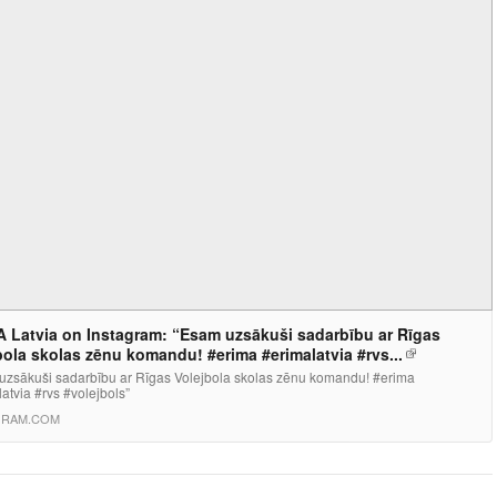
 Latvia on Instagram: “Esam uzsākuši sadarbību ar Rīgas
bola skolas zēnu komandu! #erima #erimalatvia #rvs...
uzsākuši sadarbību ar Rīgas Volejbola skolas zēnu komandu! #erima
atvia #rvs #volejbols”
GRAM.COM