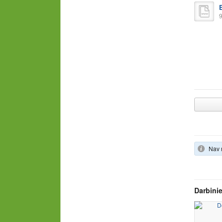
9
Nav 
Darbinie