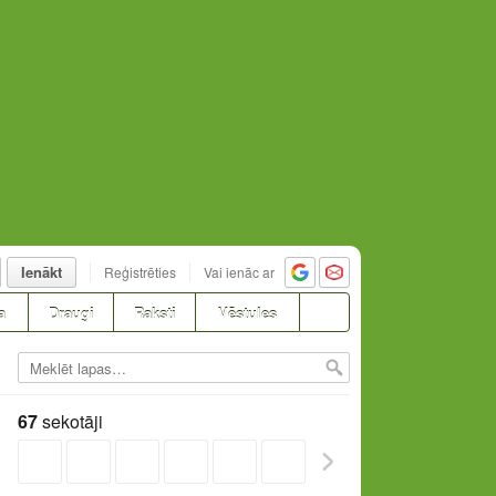
Ienākt
Reģistrēties
Vai ienāc ar
a
Draugi
Raksti
Vēstules
67
sekotāji