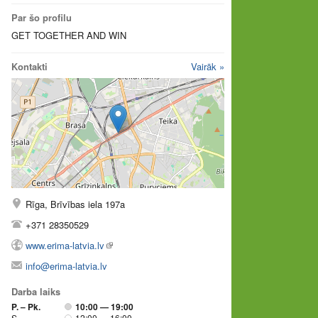
Par šo profilu
GET TOGETHER AND WIN
Kontakti
Vairāk »
Rīga, Brīvības iela 197a
+371 28350529
www.erima-latvia.lv
info@erima-latvia.lv
Darba laiks
P. – Pk.
10:00 — 19:00
S.
12:00 — 16:00