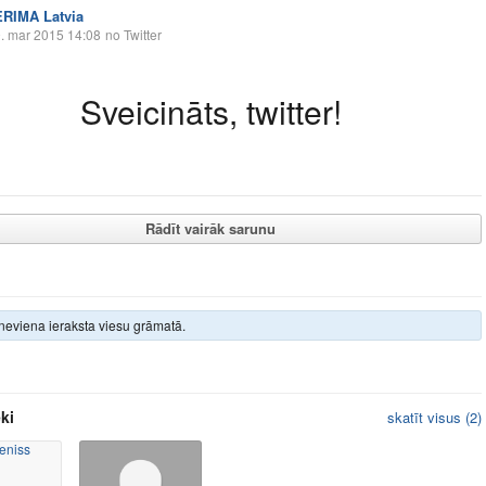
ERIMA Latvia
. mar 2015 14:08
no Twitter
Sveicināts, twitter!
Rādīt vairāk sarunu
neviena ieraksta viesu grāmatā.
ki
skatīt visus (2)