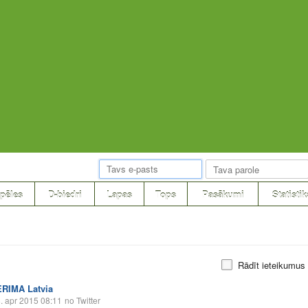
pēles
D-biedri
Lapas
Tops
Pasākumi
Statistik
Rādīt ieteikumus
ERIMA Latvia
. apr 2015 08:11
no Twitter