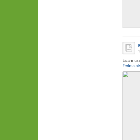
1
Esam uzs
#erimalat