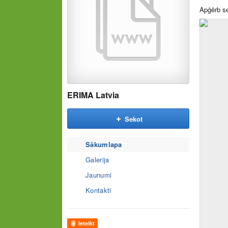
Apģērb s
ERIMA Latvia
Sekot
Sākumlapa
Galerija
Jaunumi
Kontakti
Ieteikt