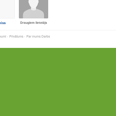
niss
Draugiem lietotājs
kumi
Privātums
Par mums
Darbs