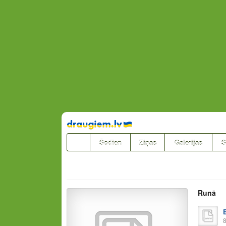
Pāriet
uz
saturu
Šodien
Ziņas
Galerijas
S
Runā
8