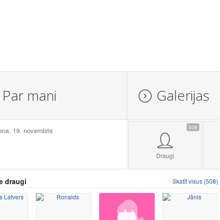
Par mani
Galerijas
508
ena: 19. novembris
Draugi
e draugi
Skatīt visus (508)