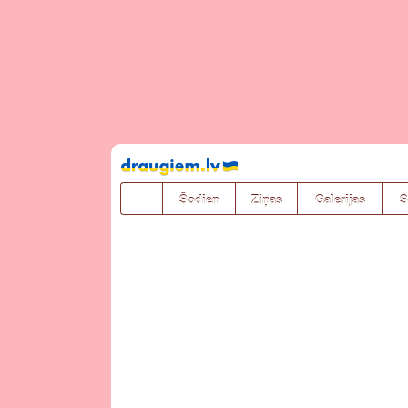
Pāriet
uz
saturu
Šodien
Ziņas
Galerijas
S