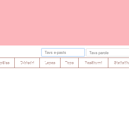
pēles
D-biedri
Lapas
Tops
Pasākumi
Statistik