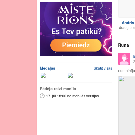
Andris
draugiem
Runā
2
Medaļas
Skatīt visas
nomainīja 
Pēdējo reizi manīta
17. jūl 18:00 no mobilās versijas