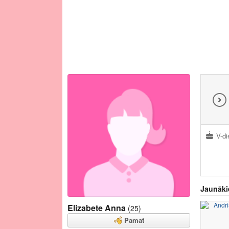
V-di
Jaunāki
Elizabete Anna
(25)
Pamāt