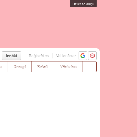
Uzlikt šo ādiņu
Ienākt
Reģistrēties
Vai ienāc ar
a
Draugi
Raksti
Vēstules