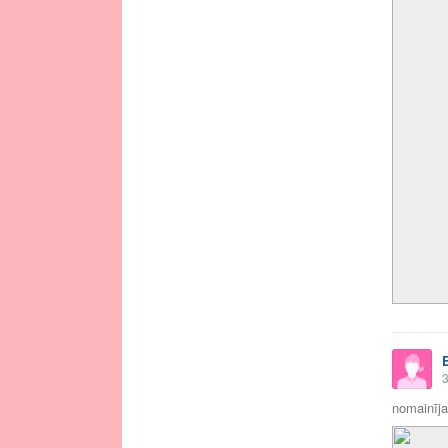
3
nomainīja 