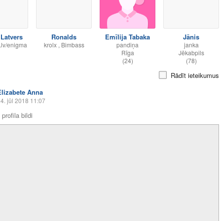
 Latvers
Ronalds
Emīlija Tabaka
Jānis
.lv/enigma
krolx , Bimbass
pandiņa
janka
Rīga
Jēkabpils
(24)
(78)
Rādīt ieteikumus
Elizabete Anna
4. jūl 2018 11:07
profila bildi