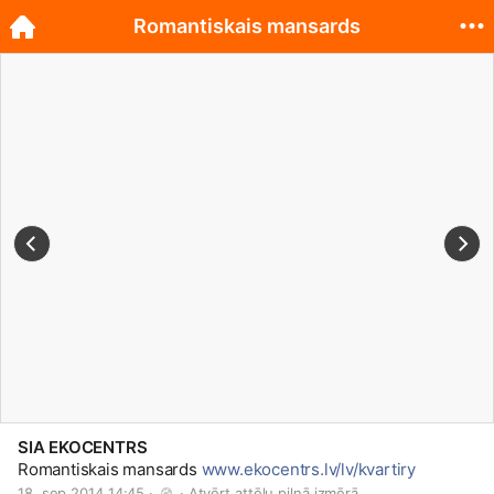
Romantiskais mansards
SIA EKOCENTRS
Romantiskais mansards
www.ekocentrs.lv/lv/kvartiry
18. sep 2014 14:45 · 
 · 
Atvērt attēlu pilnā izmērā