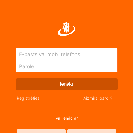
E-pasts vai mob. telefons
Parole
Ienākt
Reģistrēties
Aizmirsi paroli?
Vai ienāc ar