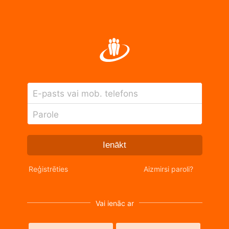
E-pasts vai mob. telefons
Parole
Ienākt
Reģistrēties
Aizmirsi paroli?
Vai ienāc ar