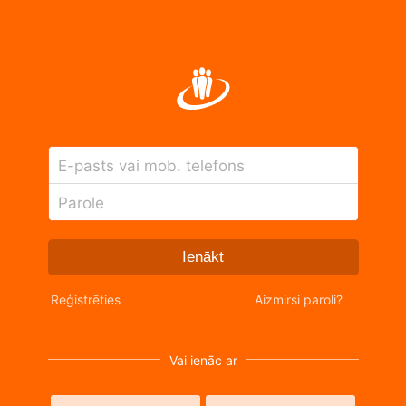
E-pasts vai mob. telefons
Parole
Ienākt
Reģistrēties
Aizmirsi paroli?
Vai ienāc ar