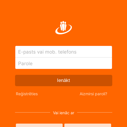
E-pasts vai mob. telefons
Parole
Ienākt
Reģistrēties
Aizmirsi paroli?
Vai ienāc ar