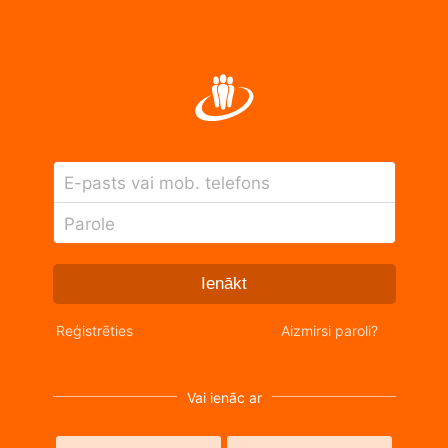
E-pasts vai mob. telefons
Parole
Ienākt
Reģistrēties
Aizmirsi paroli?
Vai ienāc ar