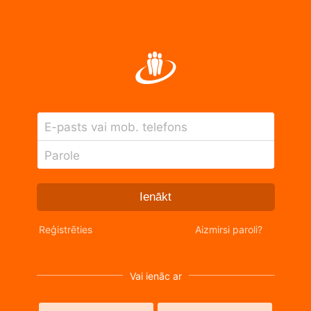
E-pasts vai mob. telefons
Parole
Ienākt
Reģistrēties
Aizmirsi paroli?
Vai ienāc ar