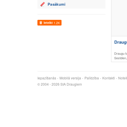
Pasākumi
Ieteikt
1.2K
Draug
Draugu tu
Sestdien
Iepazīšanās
Mobilā versija
Palīdzība
Kontakti
Notei
© 2004 - 2026 SIA Draugiem