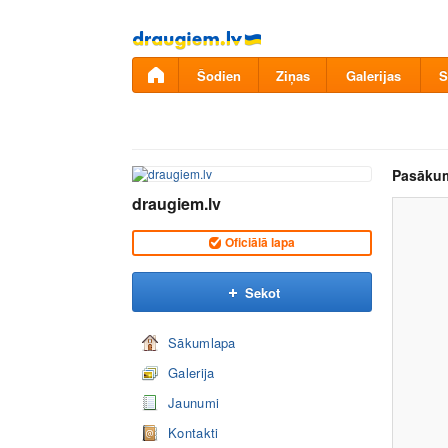
Pāriet
uz
saturu
Šodien
Ziņas
Galerijas
S
Pasāku
draugiem.lv
Oficiālā lapa
Sekot
Sākumlapa
Galerija
Jaunumi
Kontakti