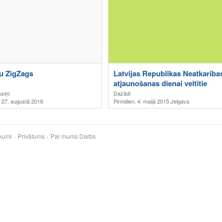
u ZigZags
Latvijas Republikas Neatkarība
atjaunošanas dienai veltītie
Brīvības svētki – Nacionālo
siņi
Dažādi
, 27. augustā 2016
Pirmdien, 4. maijā 2015 Jelgava
bruņoto spēku diena
kumi
Privātums
Par mums
Darbs