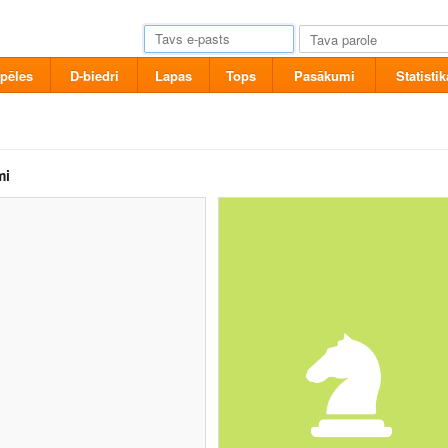
pēles
D-biedri
Lapas
Tops
Pasākumi
Statistik
mi