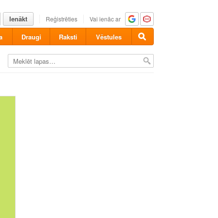
Ienākt
Reģistrēties
Vai ienāc ar
a
Draugi
Raksti
Vēstules