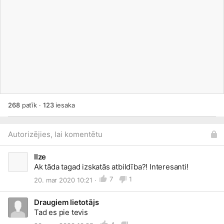
268
patīk
·
123
iesaka
Autorizējies, lai komentētu
Ilze
Ak tāda tagad izskatās atbildība?! Interesanti!
7
1
20. mar 2020 10:21 ·
Draugiem lietotājs
Tad es pie tevis