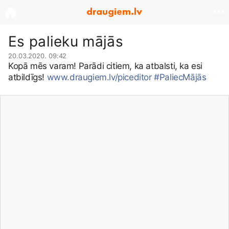
Es palieku mājās
20.03.2020. 09:42
Kopā mēs varam! Parādi citiem, ka atbalsti, ka esi
atbildīgs!
www.draugiem.lv/piceditor
#PaliecMājās