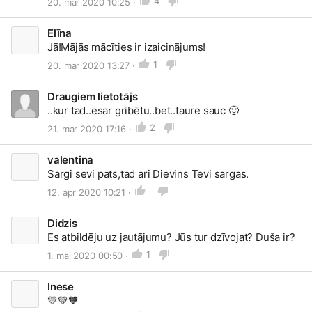
4
20. mar 2020 10:25 ·
Elīna
Jā!Mājās mācīties ir izaicinājums!
1
20. mar 2020 13:27 ·
Draugiem lietotājs
..kur tad..esar gribētu..bet..taure sauc
🙂
2
21. mar 2020 17:16 ·
valentina
Sargi sevi pats,tad ari Dievins Tevi sargas.
12. apr 2020 10:21 ·
Didzis
Es atbildēju uz jautājumu? Jūs tur dzīvojat? Duša ir?
1
1. mai 2020 00:50 ·
Inese
💛💚🧡