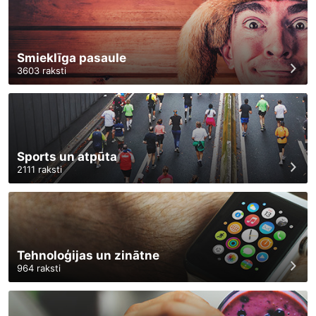
Smieklīga pasaule
3603
raksti
Sports un atpūta
2111
raksti
Tehnoloģijas un zinātne
964
raksti