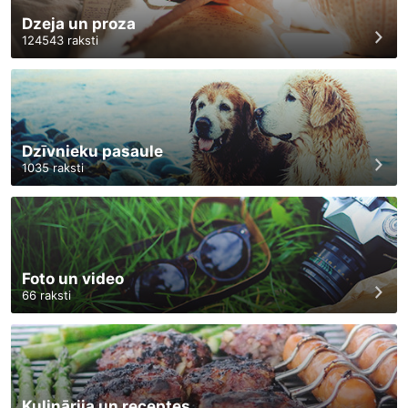
Dzeja un proza
124543
raksti
Dzīvnieku pasaule
1035
raksti
Foto un video
66
raksti
Kulinārija un receptes