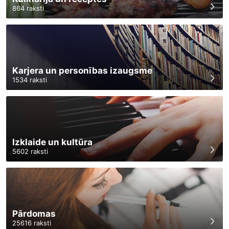
864
raksti
Karjera un personības izaugsme
1534
raksti
Izklaide un kultūra
5602
raksti
Pārdomas
25616
raksti