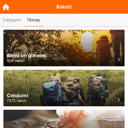
Raksti
Ceļojumi
Tēmas
Bērni un ģimene
906
raksti
Ceļojumi
7373
raksti