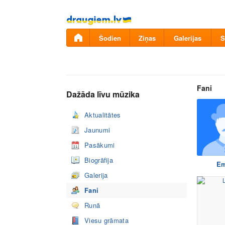
Pāriet
uz
saturu
Šodien
Ziņas
Galerijas
S
Fani
Dažāda līvu mūzika
Aktualitātes
Jaunumi
Pasākumi
Biogrāfija
Em
Galerija
Fani
Runā
Viesu grāmata