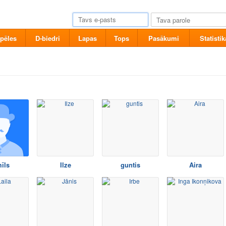
pēles
D-biedri
Lapas
Tops
Pasākumi
Statistik
īls
Ilze
guntis
Aira