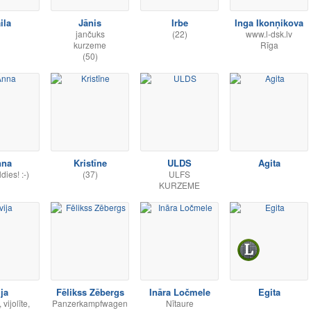
ila
Jānis
Irbe
Inga Ikonņikova
jančuks
(22)
www.l-dsk.lv
kurzeme
Rīga
(50)
nna
Kristīne
ULDS
Agita
dies! :-)
(37)
ULFS
KURZEME
ija
Fēlikss Zēbergs
Ināra Ločmele
Egita
, vijolīte,
Panzerkampfwagen
Nītaure