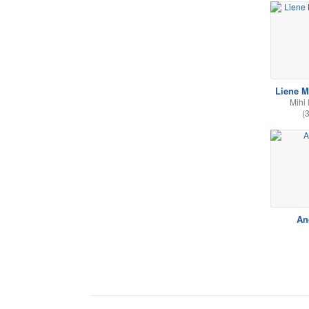
Liene 
Mihi 
(
An