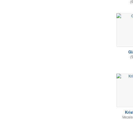
(
Gi
(
Kris
Vecais