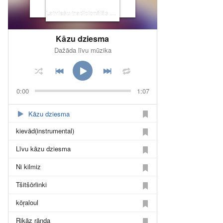
Latviešu tradicionālās mūzikas antoloģija
Kāzu dziesma
Dažāda līvu mūzika
0:00
1:07
Kāzu dziesma
kievād(instrumental)
Līvu kāzu dziesma
Ni kilmiz
Tšitšōrlinki
kōŗaloul
Rikāz rānda