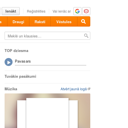
Ienākt
Reģistrēties
Vai ienāc ar
a
Draugi
Raksti
Vēstules
TOP dziesma
Pavasars
Tuvākie pasākumi
Mūzika
Atvērt jaunā logā