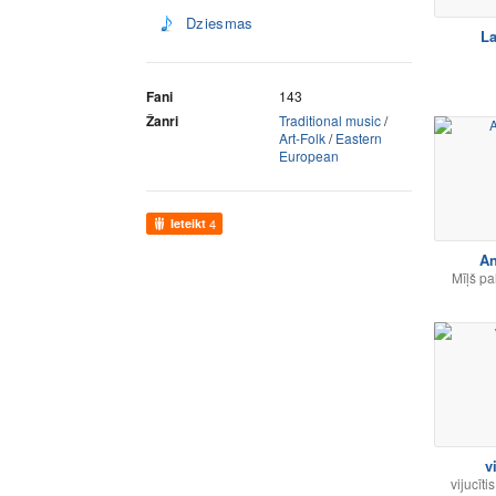
Dziesmas
La
Fani
143
Žanri
Traditional music
/
Art-Folk
/
Eastern
European
Ieteikt
4
A
Mīļš pal
v
vijucītis