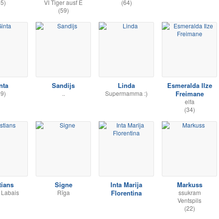
65)
VI Tiger ausf E
(64)
(59)
nta
Sandijs
Linda
Esmeralda Ilze
59)
..
Supermamma :)
Freimane
elfa
(34)
tians
Signe
Inta Marija
Markuss
 Labais
Rīga
Florentina
ssukram
Ventspils
(22)