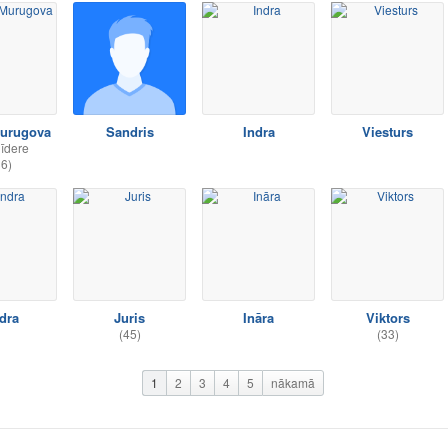
Murugova
Sandris
Indra
Viesturs
līdere
36)
dra
Juris
Ināra
Viktors
(45)
(33)
1
2
3
4
5
nākamā