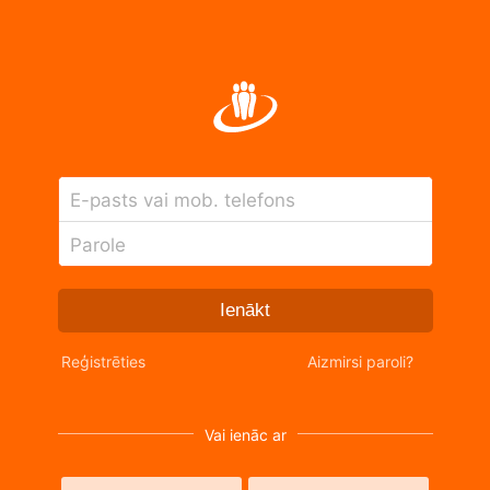
E-pasts vai mob. telefons
Parole
Ienākt
Reģistrēties
Aizmirsi paroli?
Vai ienāc ar