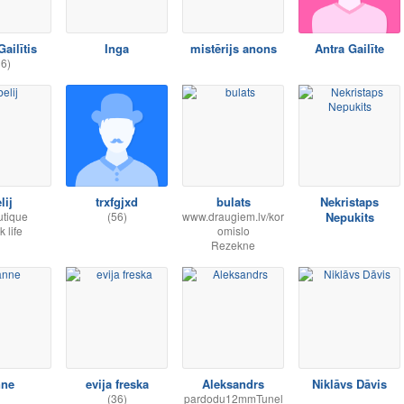
Gailītis
Inga
mistērijs anons
Antra Gailīte
36)
lij
trxfgjxd
bulats
Nekristaps
utique
(56)
www.draugiem.lv/kor
Nepukits
k life
omislo
Rezekne
nne
evija freska
Aleksandrs
Niklāvs Dāvis
(36)
pardodu12mmTunel