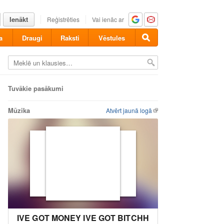
Ienākt
Reģistrēties
Vai ienāc ar
a
Draugi
Raksti
Vēstules
Tuvākie pasākumi
Mūzika
Atvērt jaunā logā
IVE GOT MONEY IVE GOT BITCHH