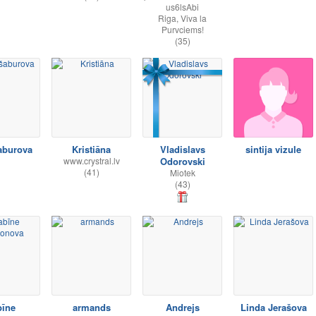
us6lsAbi
Riga, Viva la
Purvciems!
(35)
šaburova
Kristiāna
Vladislavs
sintija vizule
www.crystral.lv
Odorovski
(41)
Miotek
(43)
bīne
armands
Andrejs
Linda Jerašova