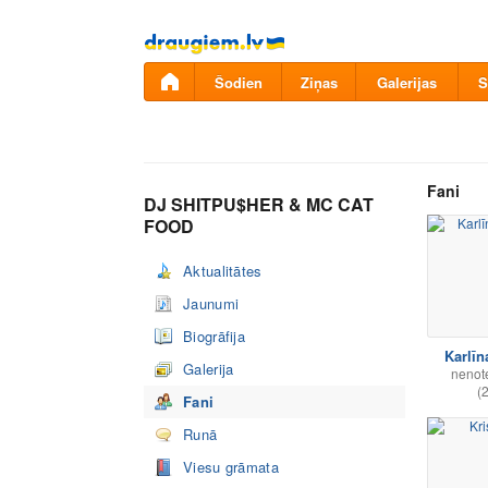
Pāriet
uz
saturu
Šodien
Ziņas
Galerijas
S
Fani
DJ SHITPU$HER & MC CAT
FOOD
Aktualitātes
Jaunumi
Biogrāfija
Karlīn
Galerija
nenot
(
Fani
Runā
Viesu grāmata