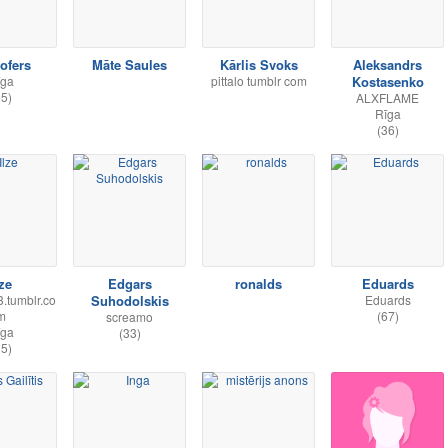
tofers
Māte Saules
Kārlis Svoks
Aleksandrs
īga
pittalo tumblr com
Kostasenko
35)
ALXFLAME
Rīga
(36)
lze
Edgars
ronalds
Eduards
.tumblr.co
Suhodolskis
Eduards
m
(67)
screamo
īga
(33)
35)