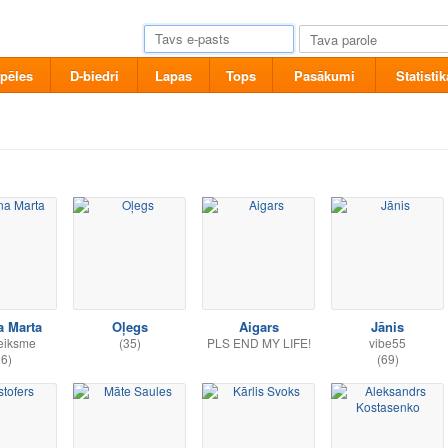
pēles
D-biedri
Lapas
Tops
Pasākumi
Statistik
a Marta
Oļegs
Aigars
Jānis
eiksme
(35)
PLS END MY LIFE!
vibe55
26)
(69)