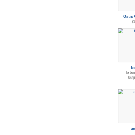
Gatis 
(
be
le bo
butji
a