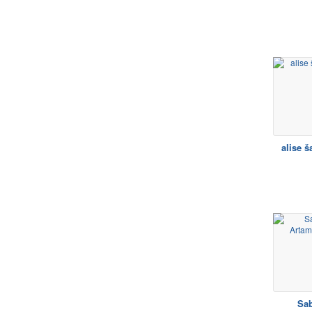
alise 
Sa