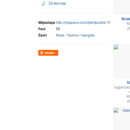
Dziesmas
Kris
Mājaslapa
http://myspace.com/djshitpusher
R
(
Fani
55
Žanri
Rave
/
Techno
/
Gangsta
Ieteikt
1
I
sugarcub3
R
(