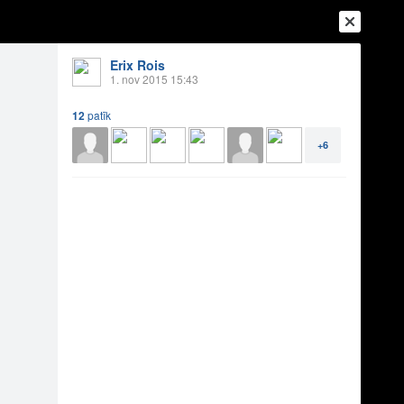
Erix Rois
1. nov 2015 15:43
12
patīk
+6
Ienākt
Reģistrēties
Vai ienāc ar
a
Draugi
Raksti
Vēstules