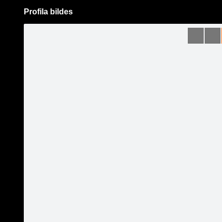
Profila bildes
Pāriet
uz
saturu
Šodien
Ziņas
Galerijas
S