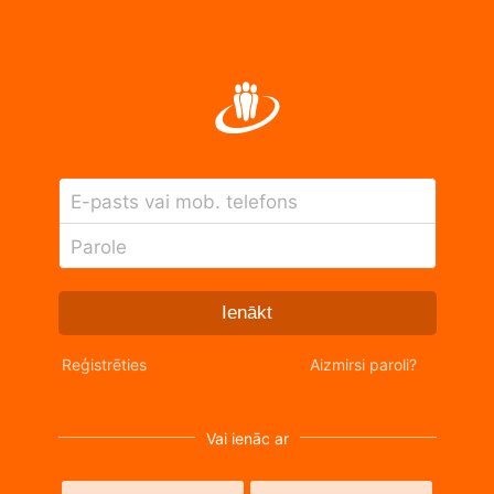
E-pasts vai mob. telefons
Parole
Ienākt
Reģistrēties
Aizmirsi paroli?
Vai ienāc ar