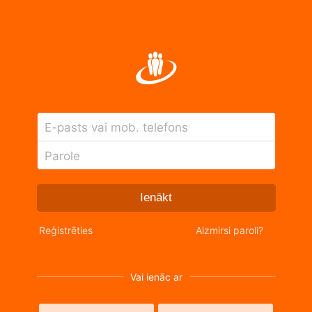
E-pasts vai mob. telefons
Parole
Ienākt
Reģistrēties
Aizmirsi paroli?
Vai ienāc ar