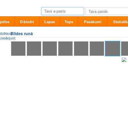
pēles
D-biedri
Lapas
Tops
Pasākumi
Statistik
Bildes runā