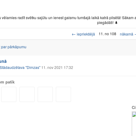
 vēlamies radīt svētku sajūtu un ienest gaismu tumšajā laikā katrā pilsētā! Sākam 
piegādāti! 🌲
←
11. no 108
iepriekšējā
nākamā
t par pārkāpumu
runā
Stādaudzētava "Dimzas"
11. nov 2021 17:32
em patīk
Ci