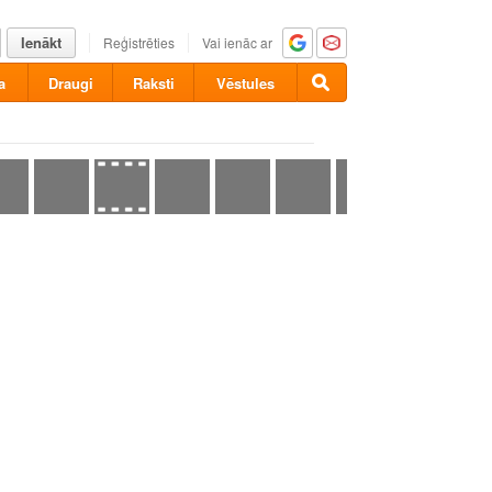
Ienākt
Reģistrēties
Vai ienāc ar
a
Draugi
Raksti
Vēstules