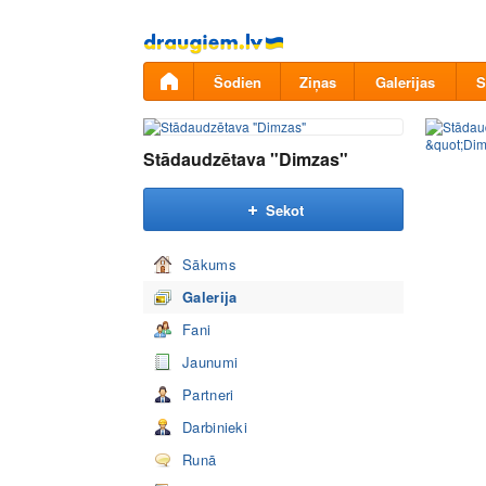
Pāriet
uz
saturu
Šodien
Ziņas
Galerijas
S
Stādaudzētava "Dimzas"
Sekot
Sākums
Galerija
Fani
Jaunumi
Partneri
Darbinieki
Runā