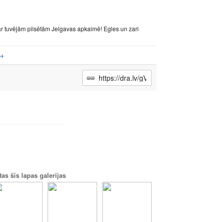
ar tuvējām pilsētām Jelgavas apkaimē! Egles un zari
→
tas šīs lapas galerijas