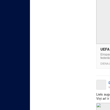
UEFA 
Eiropas
federāc
DIENA.
v
Liels aug
Viņi arī i