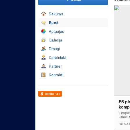
Sākums
Runā
Aptaujas
Galerija
Draugi
Darbinieki
Partneri
Kontakti
Ieteikt
341
ES pi
kompl
Eiropas
Krievij
DIENA.