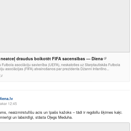
neatceļ draudus boikotēt FIFA sacensības — Diena
 Futbola asociāciju savienība (UEFA), neskatoties uz Starptautiskās Futbola
iju asociācijas (FIFA) atvainošanos par prezidenta Džanni Infantīno...
LV
Diena.lv
akar 12:45
ums, neaizmirstulīšu acis un īpašs kažoks – tādi ir regdollu šķirnes kaķi.
r mierīgi un labsirdīgi, stāsta Oļegs Meduha.