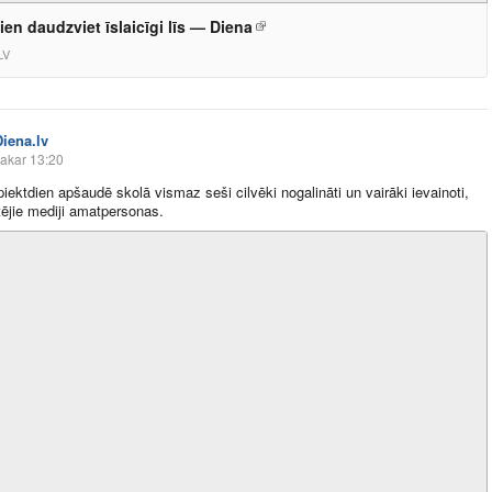
ien daudzviet īslaicīgi līs — Diena
LV
Diena.lv
akar 13:20
iektdien apšaudē skolā vismaz seši cilvēki nogalināti un vairāki ievainoti,
tējie mediji amatpersonas.