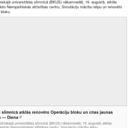
niskajā universitātes slimnīcā (BKUS) nākamnedēļ, 19. augustā, atklās
doto Neiropsihiskās attīstības centru, Simulāciju mācību telpu un renovēto
 bloku.
 slimnīcā atklās renovēto Operāciju bloku un citas jaunas
s — Diena
līniskajā universitātes slimnīcā (BKUS) nākamnedēļ, 19. augustā, atklās
eidoto Neiropsihiskās attīstības centru, Simulāciju mācību telpu...