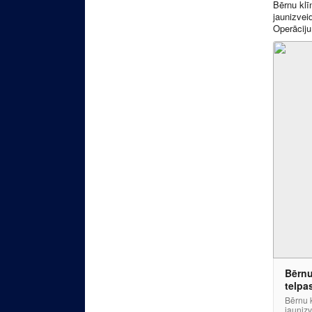
Bērnu klī
jaunizvei
Operāciju
Bērnu
telpa
Bērnu k
jaunizv