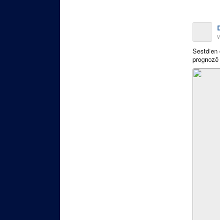
v
Sestdien 
prognozē 