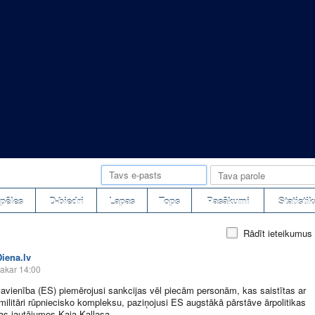
pēles
D-biedri
Lapas
Tops
Pasākumi
Statistik
Rādīt ieteikumus
Diena.lv
akar 14:00
avienība (ES) piemērojusi sankcijas vēl piecām personām, kas saistītas ar
 militāri rūpniecisko kompleksu, paziņojusi ES augstākā pārstāve ārpolitikas
as jautājumos Kaja Kallasa.