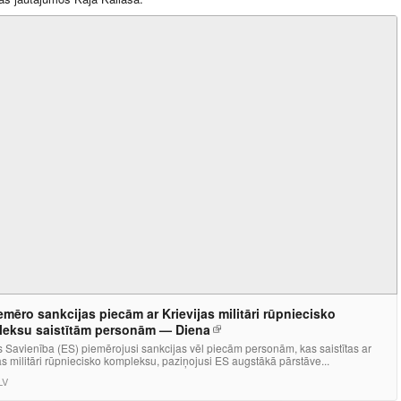
emēro sankcijas piecām ar Krievijas militāri rūpniecisko
eksu saistītām personām — Diena
 Savienība (ES) piemērojusi sankcijas vēl piecām personām, kas saistītas ar
as militāri rūpniecisko kompleksu, paziņojusi ES augstākā pārstāve...
LV