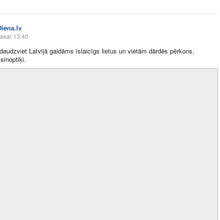
Diena.lv
akar 13:40
daudzviet Latvijā gaidāms īslaicīgs lietus un vietām dārdēs pērkons,
sinoptiķi.