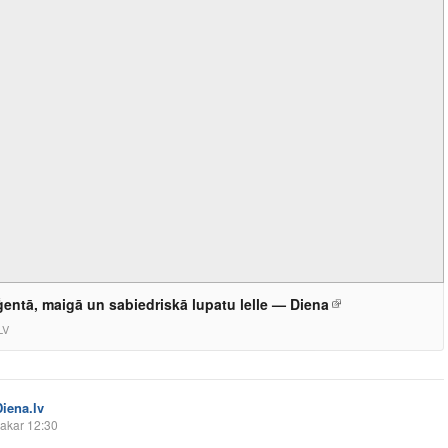
iģentā, maigā un sabiedriskā lupatu lelle — Diena
LV
Diena.lv
akar 12:30