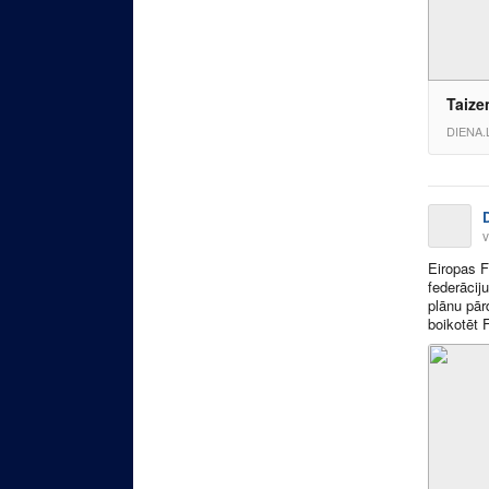
Taize
DIENA.
v
Eiropas F
federācij
plānu pār
boikotēt 