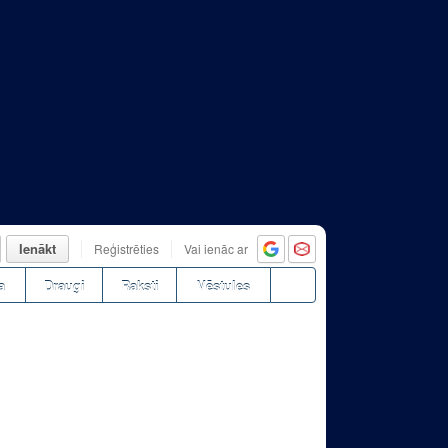
Ienākt
Reģistrēties
Vai ienāc ar
a
Draugi
Raksti
Vēstules