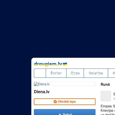
Pāriet
uz
saturu
Šodien
Ziņas
Galerijas
S
Runā
Diena.lv
v
Oficiālā lapa
Eiropas S
Krievijas
Sekot
un drošīb