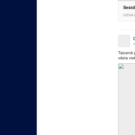
Sestd
DIENA.
v
Taizemē p
vēsta vie