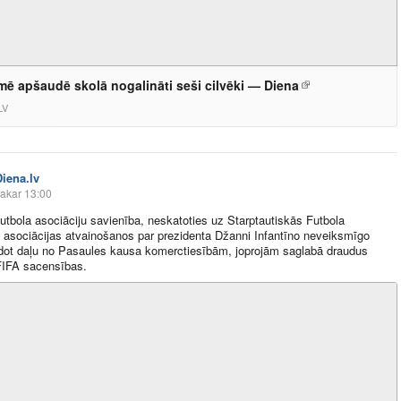
mē apšaudē skolā nogalināti seši cilvēki — Diena
LV
Diena.lv
akar 13:00
utbola asociāciju savienība, neskatoties uz Starptautiskās Futbola
u asociācijas atvainošanos par prezidenta Džanni Infantīno neveiksmīgo
dot daļu no Pasaules kausa komerctiesībām, joprojām saglabā draudus
FIFA sacensības.