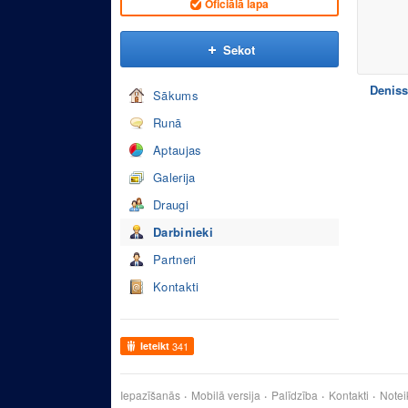
Oficiālā lapa
Sekot
Deniss
Sākums
Runā
Aptaujas
Galerija
Draugi
Darbinieki
Partneri
Kontakti
Ieteikt
341
Iepazīšanās
Mobilā versija
Palīdzība
Kontakti
Notei