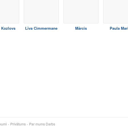
 Kozlovs
Līva Cimmermane
Mārcis
Paula Mar
kumi
Privātums
Par mums
Darbs