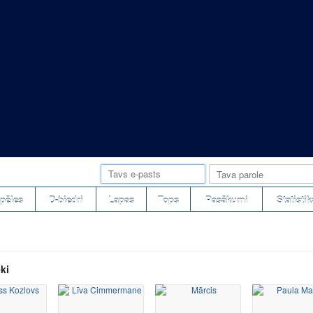
pēles
D-biedri
Lapas
Tops
Pasākumi
Statistik
ki