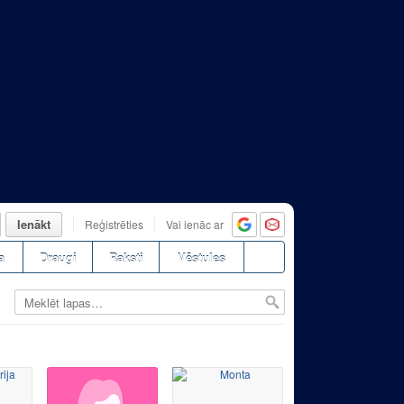
Ienākt
Reģistrēties
Vai ienāc ar
a
Draugi
Raksti
Vēstules