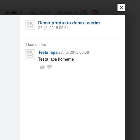
Ienākt
Reģistrēties
Vai ienāc ar
Demo produkts demo userim
a
Draugi
Raksti
Vēstules
27. jūl 2015 06:54
1
komentārs
Testa lapa
27. jūl 2015 06:56
Testa lapa komentē