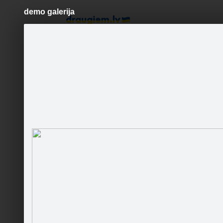
demo galerija
Pāriet
uz
saturu
Šodien
Ziņas
Galerijas
S
Demo produkts demo userim
Sekot
Komentā