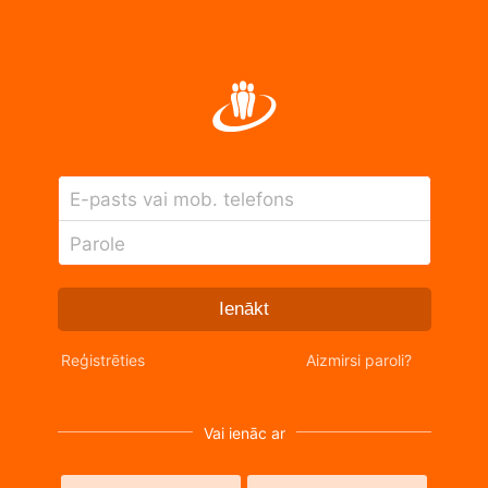
E-pasts vai mob. telefons
Parole
Ienākt
Reģistrēties
Aizmirsi paroli?
Vai ienāc ar