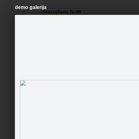
demo galerija
Pāriet
uz
saturu
Šodien
Ziņas
Galerijas
S
Demo produkts demo userim
Sekot
Komentā