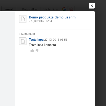
Ienākt
Reģistrēties
Vai ienāc ar
Demo produkts demo userim
a
Draugi
Raksti
Vēstules
27. jūl 2015 06:54
1
komentārs
Testa lapa
27. jūl 2015 06:56
Testa lapa komentē