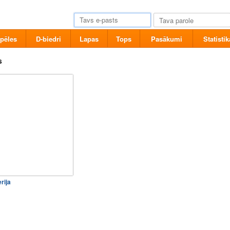
pēles
D-biedri
Lapas
Tops
Pasākumi
Statistik
s
rija