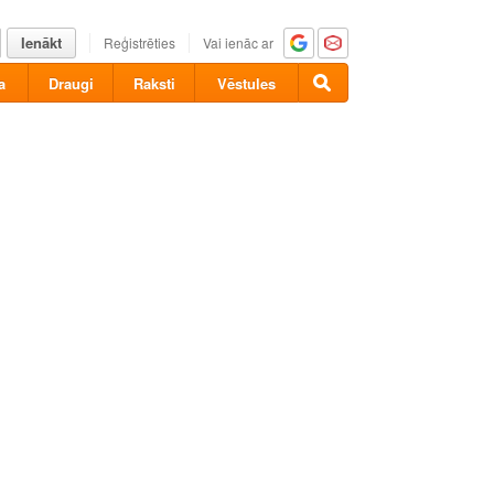
Ienākt
Reģistrēties
Vai ienāc ar
a
Draugi
Raksti
Vēstules