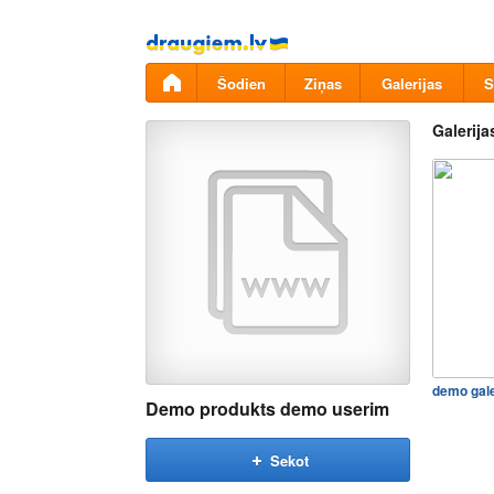
Pāriet
uz
saturu
Šodien
Ziņas
Galerijas
S
Galerija
demo gale
Demo produkts demo userim
Sekot