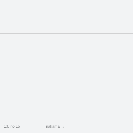
1
2
2
3
13
.
no
15
nākamā →