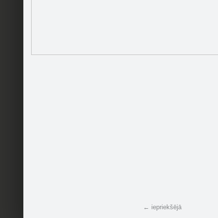
© 2004 - 2026 SIA Draugiem
← iepriekšējā