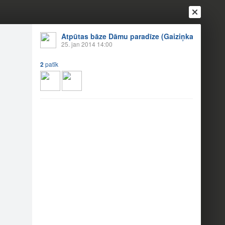
Atpūtas bāze Dāmu paradīze (Gaiziņkalns)
25. jan 2014 14:00
2
patīk
Ienākt
Reģistrēties
Vai ienāc ar
a
Draugi
Raksti
Vēstules
u paradīze