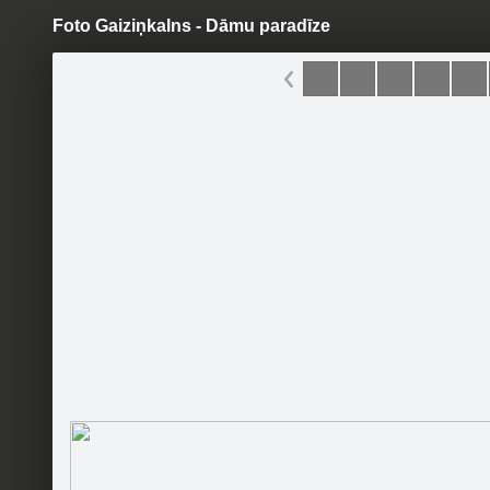
Foto Gaiziņkalns - Dāmu paradīze
Pāriet
uz
saturu
Šodien
Ziņas
Galerijas
S
Atpūtas bāze Dāmu paradīze
(Gaiziņkalns)