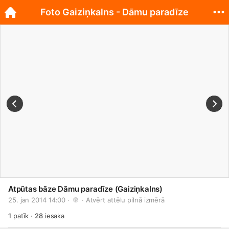
Foto Gaiziņkalns - Dāmu paradīze
Atpūtas bāze Dāmu paradīze (Gaiziņkalns)
25. jan 2014 14:00 · 
 · 
Atvērt attēlu pilnā izmērā
1
patīk
·
28
iesaka