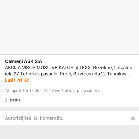
Celmeņi ASK SIA
AKCIJA VISOS MŪSU VEIKALOS: 4TEXX, Rēzekne, Latgales
iela 27 Tehnikas pasaule, Preiļi, Brīvības iela 12 Tehnikas
pasaule, Krāslava, Miesnieku iela 1
Lasīt vairāk
12. apr 2015 17:36 · 
 · 
Atvērt attēlu pilnā izmērā
2
iesaka
Autorizējies, lai komentētu