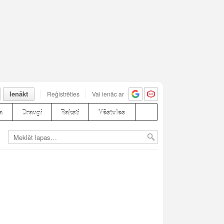
Ienākt
Reģistrēties
Vai ienāc ar
a
Draugi
Raksti
Vēstules