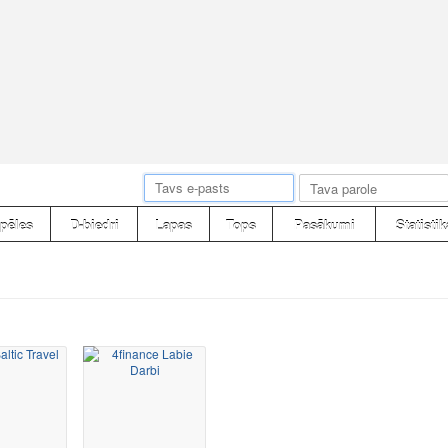
pēles
D-biedri
Lapas
Tops
Pasākumi
Statistik