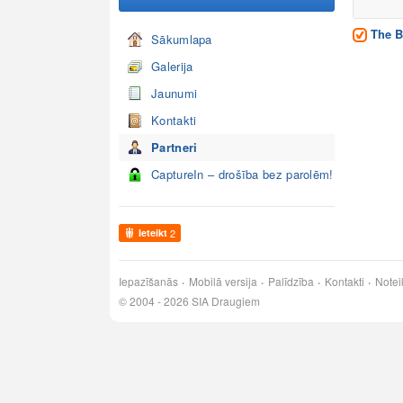
The Ba
Sākumlapa
Galerija
Jaunumi
Kontakti
Partneri
CaptureIn – drošība bez parolēm!
Ieteikt
2
Iepazīšanās
Mobilā versija
Palīdzība
Kontakti
Notei
© 2004 - 2026 SIA Draugiem