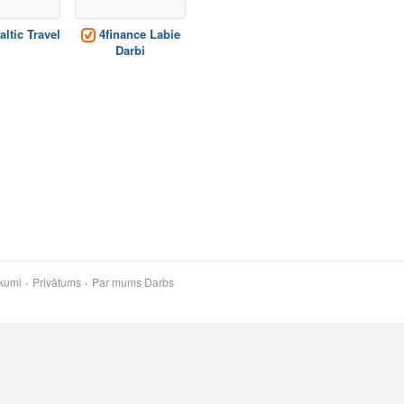
ltic Travel
4finance Labie
Darbi
kumi
Privātums
Par mums
Darbs