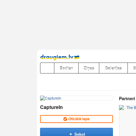
Pāriet
uz
saturu
Šodien
Ziņas
Galerijas
S
Partneri
CaptureIn
Oficiālā lapa
Sekot