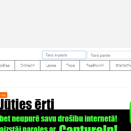
pēles
D-biedri
Lapas
Tops
Pasākumi
Statistik
146