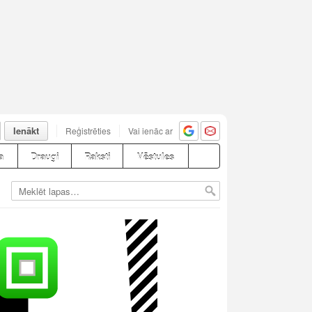
Ienākt
Reģistrēties
Vai ienāc ar
a
Draugi
Raksti
Vēstules