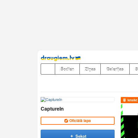
Pāriet
uz
saturu
Šodien
Ziņas
Galerijas
S
Ieteikt
CaptureIn
Oficiālā lapa
Sekot