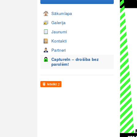
Sākumlapa
Galerija
Jaunumi
Kontakti
Partneri
CaptureIn – drošība bez
parolēm!
Ieteikt
2