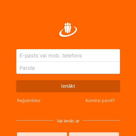
E-pasts vai mob. telefons
Parole
Ienākt
Reģistrēties
Aizmirsi paroli?
Vai ienāc ar