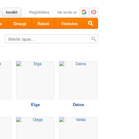
Ienākt
Reģistrēties
Vai ienāc ar
a
Draugi
Raksti
Vēstules
Elga
Daina