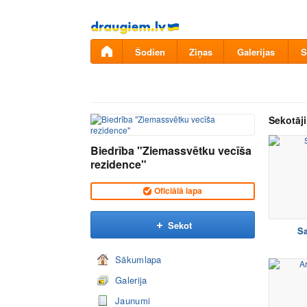
Pāriet
uz
saturu
Šodien
Ziņas
Galerijas
S
Sekotāji
Biedrība "Ziemassvētku vecīša
rezidence"
Oficiālā lapa
Sekot
Sa
Sākumlapa
Galerija
Jaunumi