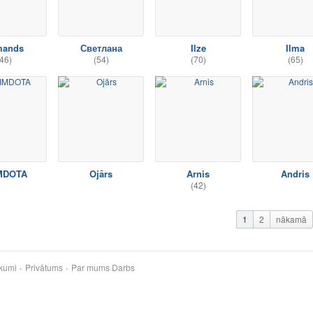
mands
Светлана
Ilze
Ilma
46)
(54)
(70)
(65)
MDOTA
Ojārs
Arnis
Andris
(42)
1
2
nākamā
kumi
Privātums
Par mums
Darbs