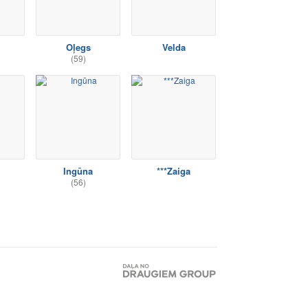
Oļegs
Velda
(59)
Ingūna
***Zaiga
(56)