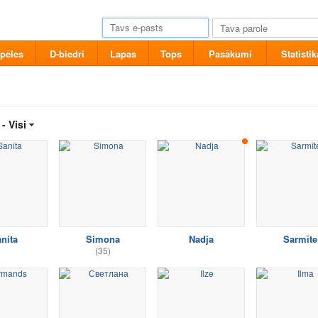
pēles
D-biedri
Lapas
Tops
Pasākumi
Statistik
 -
Visi
nita
Simona
Nadja
Sarmīte
(35)