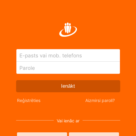
E-pasts vai mob. telefons
Parole
Ienākt
Reģistrēties
Aizmirsi paroli?
Vai ienāc ar