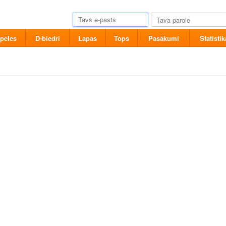
pēles
D-biedri
Lapas
Tops
Pasākumi
Statistik