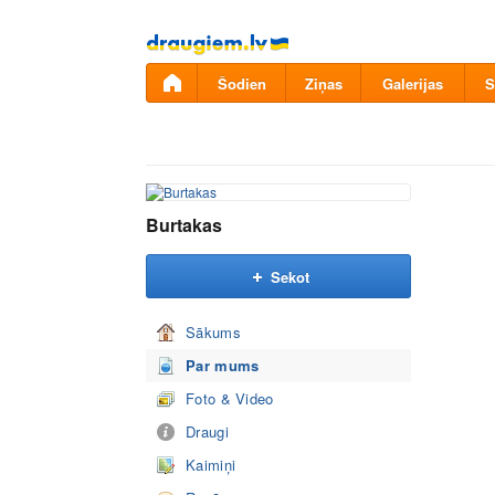
Pāriet
uz
saturu
Šodien
Ziņas
Galerijas
S
Burtakas
Sekot
Sākums
Par mums
Foto & Video
Draugi
Kaimiņi