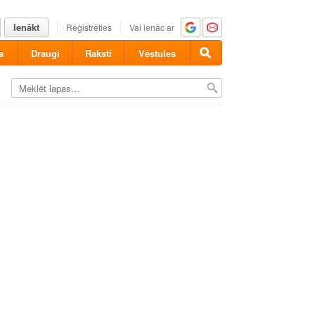
Ienākt
Reģistrēties
Vai ienāc ar
a
Draugi
Raksti
Vēstules