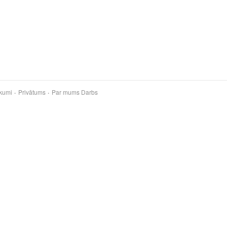
kumi
Privātums
Par mums
Darbs